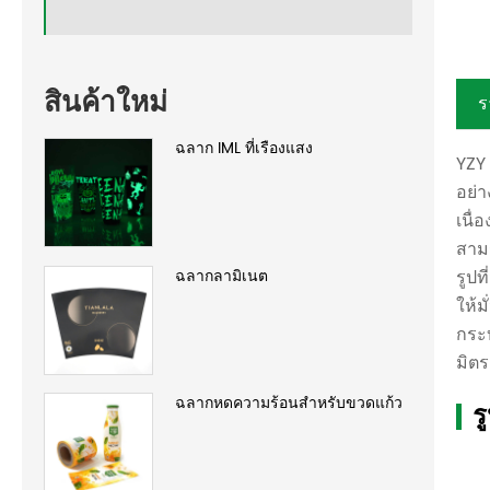
สินค้าใหม่
ร
ฉลาก IML ที่เรืองแสง
YZY 
อย่
เนื
สามร
ฉลากลามิเนต
รูปท
ให้
กระบ
มิตร
ฉลากหดความร้อนสำหรับขวดแก้ว
ร