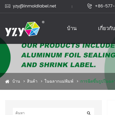
yzy@inmoldlabel.net
+86-577-


บ้าน
เกี่ยวกั
สินค้า
บ้าน
สินค้า
ในฉลากแม่พิมพ์
การฉีดขึ้นรูปในฉล