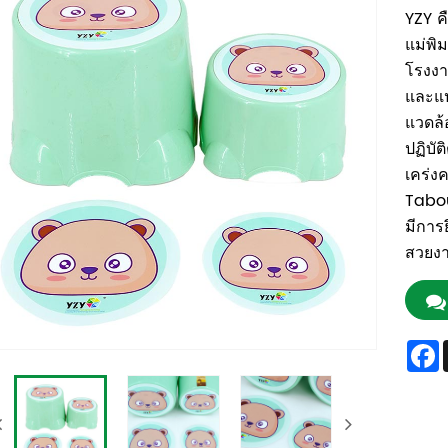
YZY ค
แม่พิม
โรงงา
และแป
แวดล้
ปฏิบั
เคร่งค
Tabou
มีการ
สวยงาม