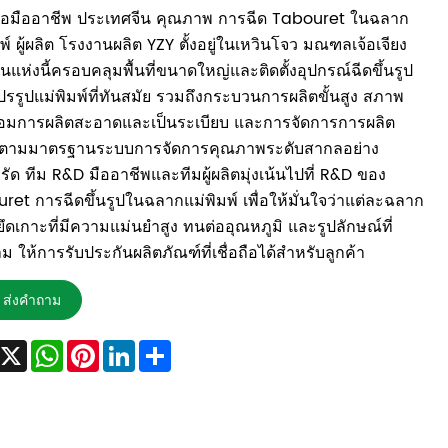
ือมืออาชีพ ประเทศจีน คุณภาพ การฉีด Tabouret ในฉลาก
พ์ ผู้ผลิต โรงงานผลิต YZY ตั้งอยู่ในเหวินโจว มณฑลเจ้อเจียง
นแห่งนี้ครอบคลุมพื้นที่ขนาดใหญ่และติดตั้งอุปกรณ์ฉีดขึ้นรูป
รรูปแม่พิมพ์ที่ทันสมัย ​​รวมถึงกระบวนการผลิตขั้นสูง สภาพ
อมการผลิตสะอาดและเป็นระเบียบ และการจัดการการผลิต
ติตามมาตรฐานระบบการจัดการคุณภาพระดับสากลอย่าง
รัด ทีม R&D มืออาชีพและทีมผู้ผลิตมุ่งเน้นไปที่ R&D ของ
ret การฉีดขึ้นรูปในฉลากแม่พิมพ์ เพื่อให้มั่นใจว่าแต่ละฉลาก
ยึดเกาะที่มีความแม่นยำสูง ทนต่ออุณหภูมิ และรูปลักษณ์ที่
 ให้การรับประกันผลิตภัณฑ์ที่เชื่อถือได้สำหรับลูกค้า
ส่งคำถาม
Facebook
X
WhatsApp
Pinterest
LinkedIn
Share