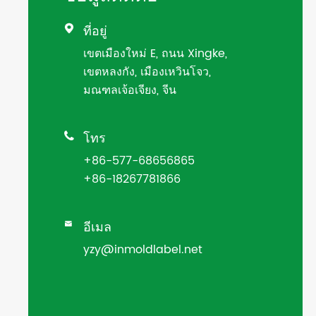
ที่อยู่

เขตเมืองใหม่ E, ถนน Xingke,
เขตหลงกัง, เมืองเหวินโจว,
มณฑลเจ้อเจียง, จีน
โทร

+86-577-68656865
+86-18267781866
อีเมล

yzy@inmoldlabel.net